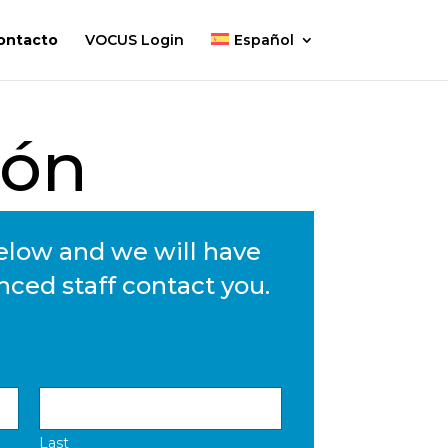
ontacto
VOCUS Login
Español
ión
below and we will have
nced staff contact you.
Last