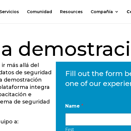
Servicios
Comunidad
Resources
Compañía
C
una demostrac
ir más allá del
 datos de seguridad
Fill out the form 
una demostración
one of our experie
plataforma integra
pacitación e
stema de seguridad
Name
*
uipo a:
First