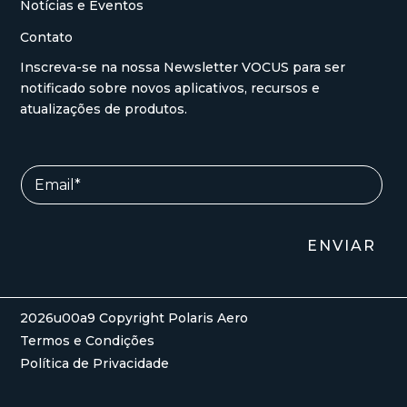
Notícias e Eventos
Contato
Inscreva-se na nossa Newsletter VOCUS para ser
notificado sobre novos aplicativos, recursos e
atualizações de produtos.
E
E
m
m
a
a
i
i
l
l
ENVIAR
*
*
E
m
a
i
2026u00a9 Copyright Polaris Aero
l
Termos e Condições
Política de Privacidade